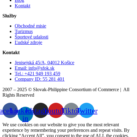
Blog
Kontakt
Služby
Obchodné misie
Turizmus
Športové udalosti
Ľudské zdroje
Kontakt
Jenisejská 45/A, 04012 Košice
Email: info@sfok.sk
Tel.: +421 949 193 459
Company ID: 55 281 401
2007 – 2025 © Slovak-Philippine Consortium of Commerce
 |  All 
Rights Reserved
acebook
Linkedin-
Instagram
Youtube
Tiktok
Twitter
in
We use cookies on our website to give you the most relevant
experience by remembering your preferences and repeat visits. By
clicking “Accept All”, you consent to the use of ALL the cookies.