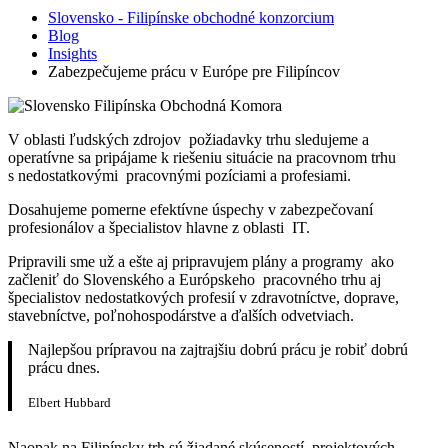
Slovensko - Filipínske obchodné konzorcium
Blog
Insights
Zabezpečujeme prácu v Európe pre Filipíncov
V oblasti ľudských zdrojov požiadavky trhu sledujeme a
operatívne sa pripájame k riešeniu situácie na pracovnom trhu
s nedostatkovými pracovnými pozíciami a profesiami.
Dosahujeme pomerne efektívne úspechy v zabezpečovaní
profesionálov a špecialistov hlavne z oblasti IT.
Pripravili sme už a ešte aj pripravujem plány a programy ako
začleniť do Slovenského a Európskeho pracovného trhu aj
špecialistov nedostatkových profesií v zdravotníctve, doprave,
stavebníctve, poľnohospodárstve a ďalších odvetviach.
Najlepšou prípravou na zajtrajšiu dobrú prácu je robiť dobrú
prácu dnes.
Elbert Hubbard
Naopak na Filipínsky trh sú žiadané skúseností projektových