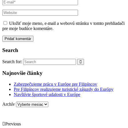
Uložiť moje meno, e-mail a webovú stránku v tomto prehliadači
pre moje budúce komentáre.
Search
Search for:
Najnovšie články
Zabezpečujeme prácu v Európe pre Filipíncov
Pre Filipíncov realizujeme turistické zájazdy do Európy
Navštívte športové udalosti v Európe
Archív
Previous