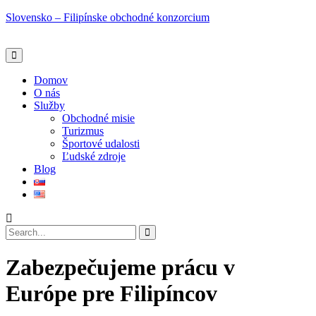
Slovensko – Filipínske obchodné konzorcium
Domov
O nás
Služby
Obchodné misie
Turizmus
Športové udalosti
Ľudské zdroje
Blog
Zabezpečujeme prácu v
Európe pre Filipíncov